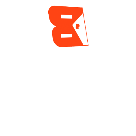
15 horas ago
Park Le Dio Una
Cortés Hizo Valer La
Conducción
Localía Para
Internacional Al
Levantar El Primer
Vuelo 1C Del Opener
Trofeo En El Festival
En El Festival 10M
10M Del Casino
Del Jubilee
Jubilee
2 días ago
2 días ago