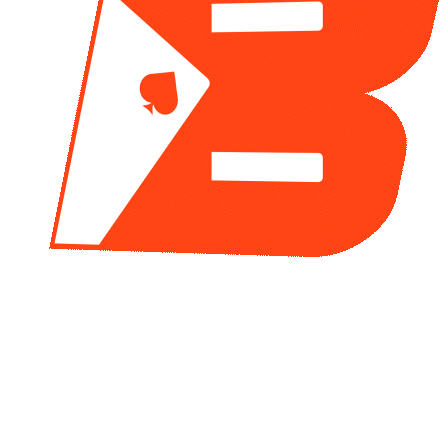
resuenan por sus resultados, y otros, por la inspiración
que provocan en toda una comunidad.…
Jacobo Montoya
s