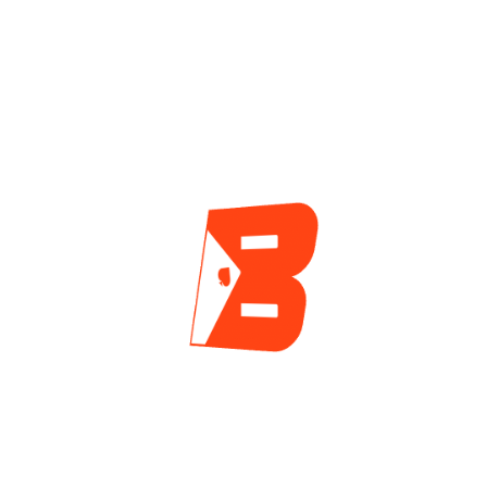
Que No Deja De
Y Dos Asientos
Sumar Resultados
Quedaron Vacíos En
En GGPoker
El Arranque De La
Mesa Final Del
2 días ago
Torneo Central De
Las WSOP 2026
2 días ago
ENCUESTA
¿Cuál es tu mayor reto actualmente como jugador
de póker?
Tilt y manejo emocional