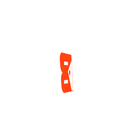
Quedaron Vacíos En
GGPoker Por Casi
El Arranque De La
MX$170.000
Mesa Final Del
2 días ago
Torneo Central De
Las WSOP 2026
1 día ago
ENCUESTA
¿Cuál es tu mayor reto actualmente como jugador
de póker?
Tilt y manejo emocional