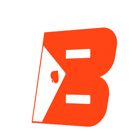
CATEGORIAS
Suscríbet
WSOP
177
en tu correo
Noticias de Poker
410