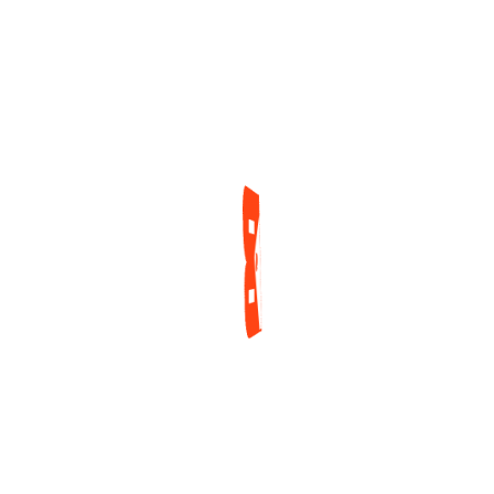
Monterrey
Más Joven De La
Historia En El Torneo
2 días ago
Mayor De La Serie
Mundial
3 días ago
ENCUESTA
¿Cuál es tu mayor reto actualmente como jugador
de póker?
Tilt y manejo emocional
Gestión de banca