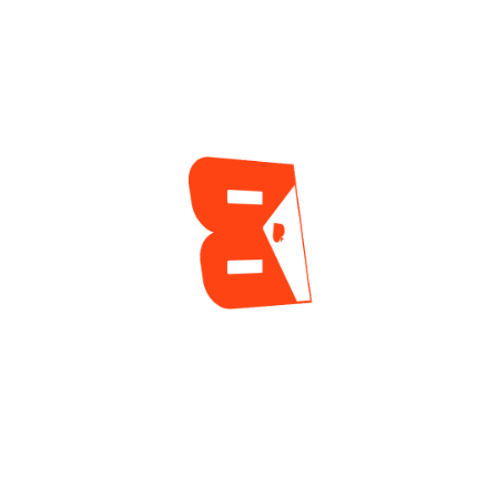
Torneo Central De
Las WSOP 2026
2 días ago
ENCUESTA
¿Cuál es tu mayor reto actualmente como jugador
de póker?
Tilt y manejo emocional
Gestión de banca
Leer a los rivales