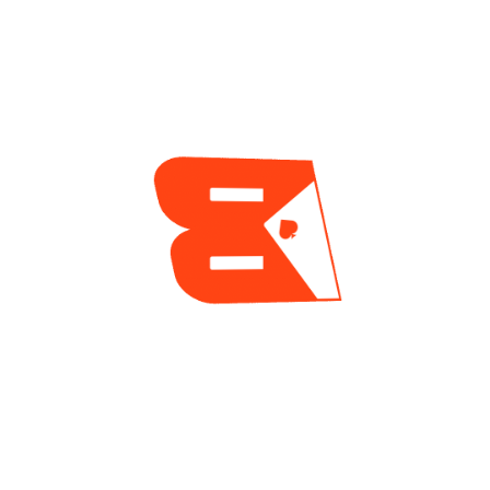
Torneo Central De
Las WSOP 2026
1 día ago
ENCUESTA
¿Cuál es tu mayor reto actualmente como jugador
de póker?
Tilt y manejo emocional
Gestión de banca
Leer a los rivales