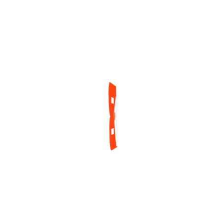
Más Joven De La
Chipre
Historia En El Torneo
2 días ago
Mayor De La Serie
Mundial
1 día ago
ENCUESTA
¿Cuál es tu mayor reto actualmente como jugador
de póker?
Tilt y manejo emocional
Gestión de banca