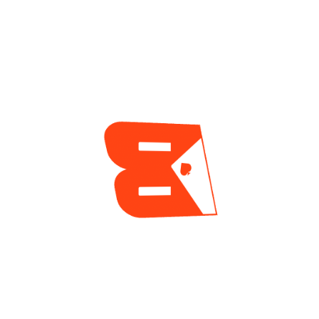
Admitido En El Salón
Que No Deja De
De La Fama, Luego
Sumar Resultados
De La Tradicional
En GGPoker
Votación Del Verano
2 días ago
2 días ago
ENCUESTA
¿Cuál es tu mayor reto actualmente como jugador
de póker?
Tilt y manejo emocional
Gestión de banca