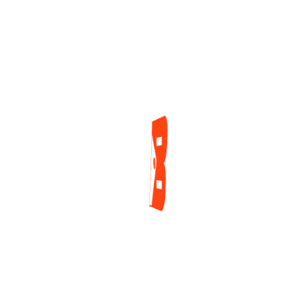
Admitido En El Salón
Que No Deja De
De La Fama, Luego
Sumar Resultados
De La Tradicional
En GGPoker
Votación Del Verano
2 días ago
2 días ago
ENCUESTA
¿Cuál es tu mayor reto actualmente como jugador
de póker?
Tilt y manejo emocional
Gestión de banca