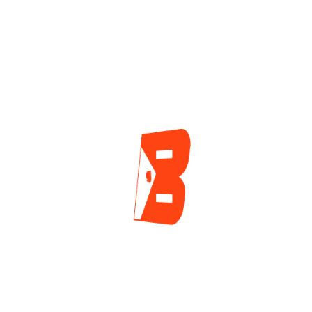
Y Dos Asientos
Título Online En
Quedaron Vacíos En
GGPoker Por Casi
El Arranque De La
MX$170.000
Mesa Final Del
3 días ago
Torneo Central De
Las WSOP 2026
2 días ago
ENCUESTA
¿Cuál es tu mayor reto actualmente como jugador
de póker?
Tilt y manejo emocional