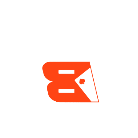
Jason Koon Es El
Daniel Uscanga, El
Único Nuevo
Grinder Mexicano
Admitido En El Salón
Que No Deja De
De La Fama, Luego
Sumar Resultados
De La Tradicional
En GGPoker
Votación Del Verano
3 días ago
2 días ago
ENCUESTA
¿Cuál es tu mayor reto actualmente como jugador
de póker?