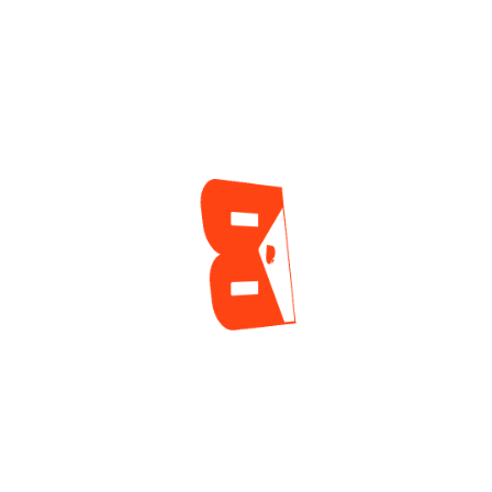
Admitido En El Salón
Que No Deja De
De La Fama, Luego
Sumar Resultados
De La Tradicional
En GGPoker
Votación Del Verano
2 días ago
2 días ago
ENCUESTA
¿Cuál es tu mayor reto actualmente como jugador
de póker?
Tilt y manejo emocional
Gestión de banca