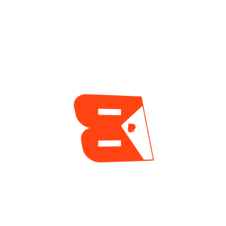
Convirtió En El
NOIR Poker Series,
Segundo Campeón
Celebradas En
Más Joven De La
Chipre
Historia En El Torneo
2 días ago
Mayor De La Serie
Mundial
1 día ago
ENCUESTA
¿Cuál es tu mayor reto actualmente como jugador
de póker?
Tilt y manejo emocional