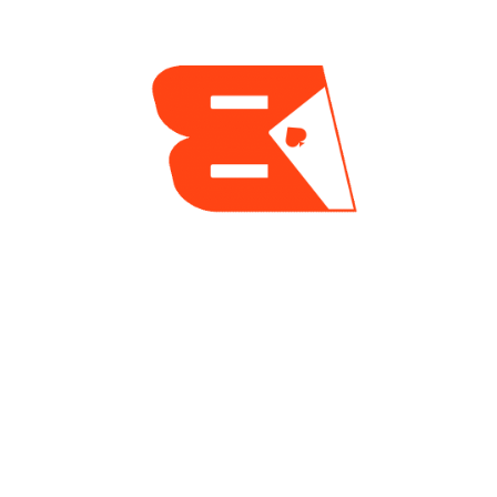
Jumalon Dominó La Mesa Final De
Principio A Fin Y Se Convirtió En El
Segundo Campeón Más Joven De La
Historia En El Torneo Mayor De La Serie
Mundial
Jorge Loaiza
15 horas ago