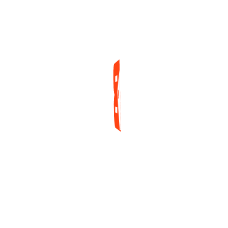
al imponerse en el US$25K
High Roller de las WSOP 2026
RELATED POSTS