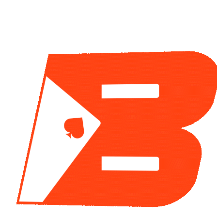
CATEGORIAS
Suscríbet
WSOP
178
en tu correo