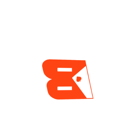
Jason Koon Es El
Daniel Uscanga, El
Único Nuevo
Grinder Mexicano
Admitido En El Salón
Que No Deja De
De La Fama, Luego
Sumar Resultados
De La Tradicional
En GGPoker
Votación Del Verano
2 días ago
2 días ago
ENCUESTA
¿Cuál es tu mayor reto actualmente como jugador
de póker?