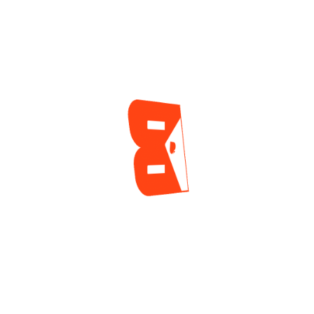
Mayor De La Serie
Mundial
2 días ago
ENCUESTA
¿Cuál es tu mayor reto actualmente como jugador
de póker?
Tilt y manejo emocional
Gestión de banca
Leer a los rivales