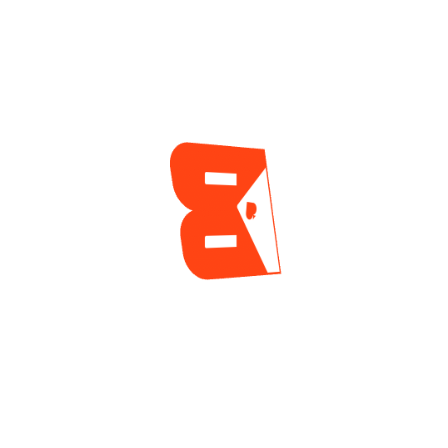
WSOP 2026, Este
3 días ago
Miércoles
2 días ago
ENCUESTA
¿Cuál es tu mayor reto actualmente como jugador
de póker?
Tilt y manejo emocional
Gestión de banca
Leer a los rivales