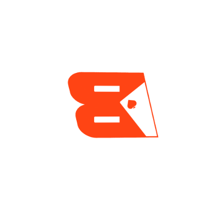
De La Tradicional
En GGPoker
Votación Del Verano
2 días ago
2 días ago
ENCUESTA
¿Cuál es tu mayor reto actualmente como jugador
de póker?
Tilt y manejo emocional
Gestión de banca
Leer a los rivales