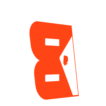
CATEGORIAS
Suscríbet
WSOP
178
en tu correo
Noticias de Poker
415