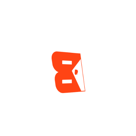
Admitido En El Salón
Que No Deja De
De La Fama, Luego
Sumar Resultados
De La Tradicional
En GGPoker
Votación Del Verano
2 días ago
2 días ago
ENCUESTA
¿Cuál es tu mayor reto actualmente como jugador
de póker?
Tilt y manejo emocional
Gestión de banca