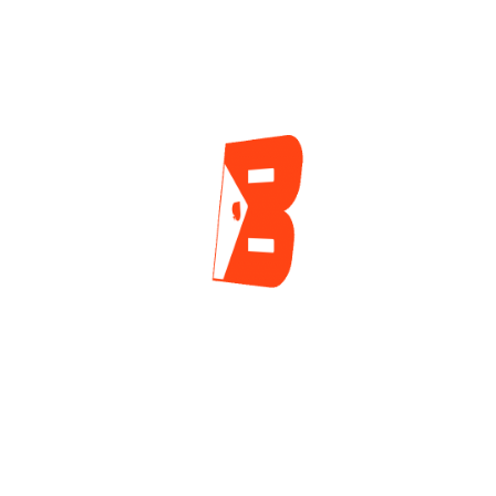
2 días ago
2 días ago
ENCUESTA
¿Cuál es tu mayor reto actualmente como jugador
de póker?
Tilt y manejo emocional
Gestión de banca
Leer a los rivales
Jugar disciplinado