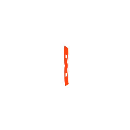
Mesa Final Del
2 días ago
Torneo Central De
Las WSOP 2026
1 día ago
ENCUESTA
¿Cuál es tu mayor reto actualmente como jugador
de póker?
Tilt y manejo emocional
Gestión de banca