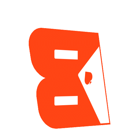
CATEGORIAS
Suscríbet
WSOP
178
en tu correo
Noticias de Poker
415