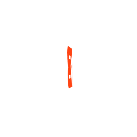
Historia En El Torneo
3 días ago
Mayor De La Serie
Mundial
2 días ago
ENCUESTA
¿Cuál es tu mayor reto actualmente como jugador
de póker?
Tilt y manejo emocional
Gestión de banca