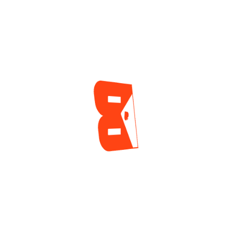
Historia En El Torneo
2 días ago
Mayor De La Serie
Mundial
1 día ago
ENCUESTA
¿Cuál es tu mayor reto actualmente como jugador
de póker?
Tilt y manejo emocional
Gestión de banca