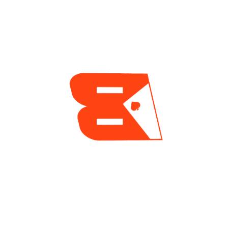
Mayor De La Serie
Mundial
2 días ago
ENCUESTA
¿Cuál es tu mayor reto actualmente como jugador
de póker?
Tilt y manejo emocional
Gestión de banca
Leer a los rivales