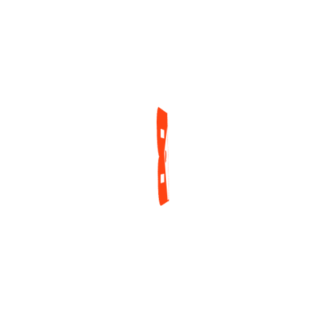
De La Fama, Luego
Sumar Resultados
De La Tradicional
En GGPoker
Votación Del Verano
2 días ago
2 días ago
ENCUESTA
¿Cuál es tu mayor reto actualmente como jugador
de póker?
Tilt y manejo emocional
Gestión de banca