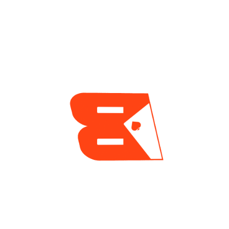
Segundo Campeón
Celebradas En
Más Joven De La
Chipre
Historia En El Torneo
2 días ago
Mayor De La Serie
Mundial
1 día ago
ENCUESTA
¿Cuál es tu mayor reto actualmente como jugador
de póker?
Tilt y manejo emocional