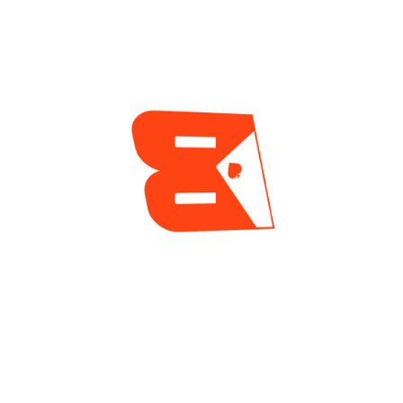
2 días ago
ENCUESTA
¿Cuál es tu mayor reto actualmente como jugador
de póker?
Tilt y manejo emocional
Gestión de banca
Leer a los rivales
Jugar disciplinado