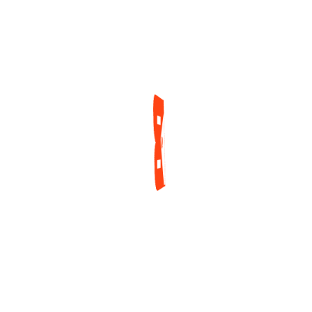
Mundial
2 días ago
ENCUESTA
¿Cuál es tu mayor reto actualmente como jugador
de póker?
Tilt y manejo emocional
Gestión de banca
Leer a los rivales