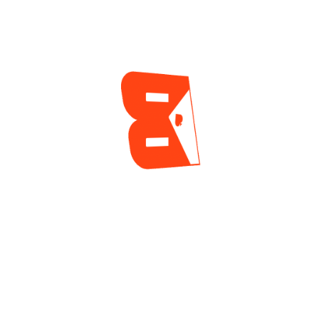
ENCUESTA
¿Cuál es tu mayor reto actualmente como jugador
de póker?
Tilt y manejo emocional
Gestión de banca
Leer a los rivales
Jugar disciplinado
Mantenerme motivado