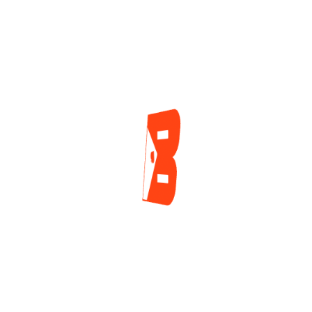
Historia En El Torneo
2 días ago
Mayor De La Serie
Mundial
1 día ago
ENCUESTA
¿Cuál es tu mayor reto actualmente como jugador
de póker?
Tilt y manejo emocional
Gestión de banca