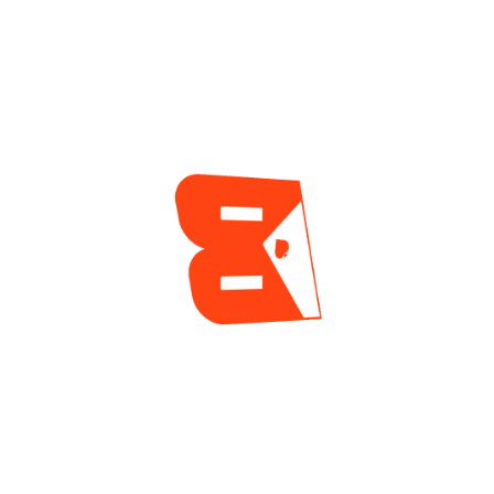
Historia En El Torneo
2 días ago
Mayor De La Serie
Mundial
2 días ago
ENCUESTA
¿Cuál es tu mayor reto actualmente como jugador
de póker?
Tilt y manejo emocional
Gestión de banca