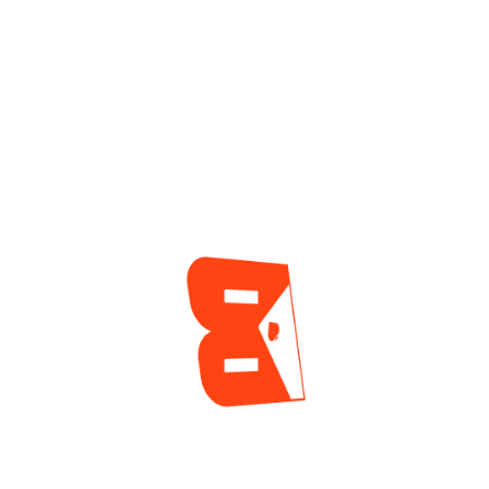
subtítulo en el torneo más costoso de las WSOP
Paradise Bahamas. A pesar de haber sido superado en
el heads up por el…
Alejandro Lococo
,
Argentina
,
Atlantis Paradise Island
Resort
,
Bahamas
,
Brasil
,
Ecuador
,
Gabriel Andrade
,
GGPoker
,
Kayhan Mokri
,
Nassau
,
Noruega
,
World Series of
Poker (WSOP)
,
WSOP Paradise