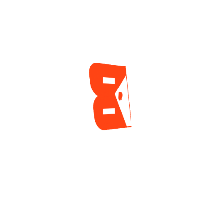
Mundial
3 días ago
ENCUESTA
¿Cuál es tu mayor reto actualmente como jugador
de póker?
Tilt y manejo emocional
Gestión de banca
Leer a los rivales
Jugar disciplinado