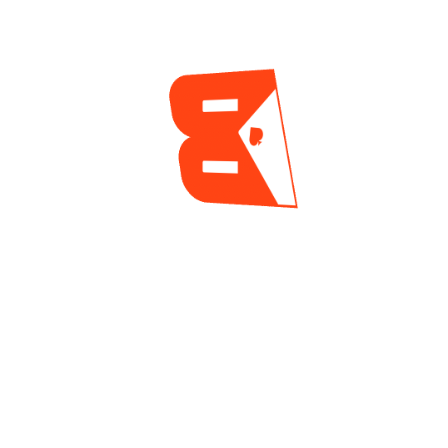
En El Seminole Hard
Internacional Al
Rock Poker Open
Vuelo 1C Del Opener
En El Festival 10M
16 horas ago
Del Jubilee
18 horas ago
Cortés Hizo Valer La
Moreno, Cruz Y
Localía Para
Medrano Tomaron
Levantar El Primer
Ventaja En Los
Trofeo En El Festival
Vuelos Iniciales Del
10M Del Casino
Opener, En
Jubilee
Monterrey
20 horas ago
2 días ago