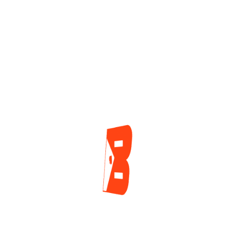
Jumalon Y Saaksilahti Protagonizarán
El Duelo Por El Brazalete Más
Importante De Las WSOP 2026, Este
Miércoles
Jorge Loaiza
7 horas ago