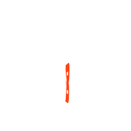
Nadal Se Anotó Un Rentable Subtítulo
En El Seminole Hard Rock Poker Open
Jorge Loaiza
1 día ago