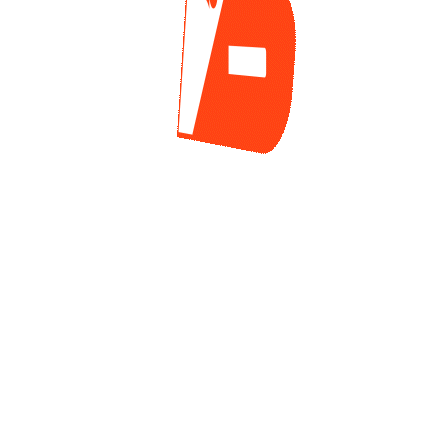
estas WSOP 2026.
 el
puesto 10
del chip count general con
223.500
fichas, el
 ser el país con mayor representación, con cuatro jugadores
esto 24
con 196.000 fichas. Vale la mención especial para
uien avanza con 107.000 fichas desde el
puesto 190
.