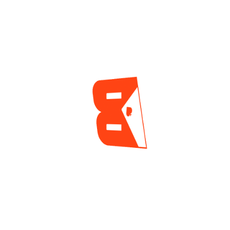
Cortés Hizo Valer La Localía Para
Levantar El Primer Trofeo En El Festival
10M Del Casino Jubilee
Jorge Loaiza
7 horas ago