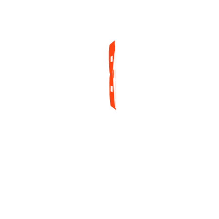
Community Manager at BluffCentral.
PREVIOUS POST
Inician las World Series of
Poker 2026 con el eco de
numerosos hitos por superar
respecto al último verano
NEXT POST
Peceli acarició un podio
millonario en el cierre de su
pródiga campaña en el World
Festival de GGPoker